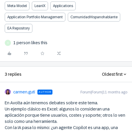
Meta Model
LeanIX
Applications
Application Portfolio Management
ComunidadHispanohablante
EA Repository
1 person likes this
S
3 replies
Oldest first
carmen.guti
Forum|Forum|11 months ago
AUTHOR
En Avolta aún tenemos debates sobre este tema.
Un ejemplo clásico es Excel: algunos lo consideran una
aplicación porque tiene usuarios, costes y soporte; otros lo ven
solo como una herramienta.
Con la IA pasa lo mismo: ¿un agente Copilot es una app, una