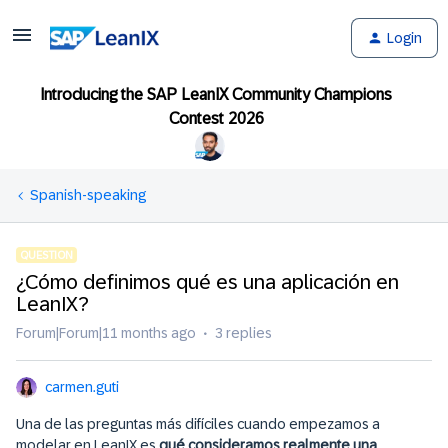
Login
Introducing the SAP LeanIX Community Champions
Contest 2026
Spanish-speaking
QUESTION
¿Cómo definimos qué es una aplicación en
LeanIX?
Forum|Forum|11 months ago
3 replies
carmen.guti
Una de las preguntas más difíciles cuando empezamos a
modelar en LeanIX es
qué consideramos realmente una